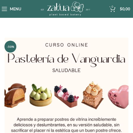
0
MENU
$
0,00
-50%