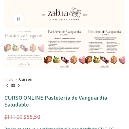
Click to enlarge
Inicio
Cursos
CURSO ONLINE Pastelería de Vanguardia
Saludable
$
55,50
$
111,00
Revisa en este link la información aún más detallada:
CLIC AQUÍ