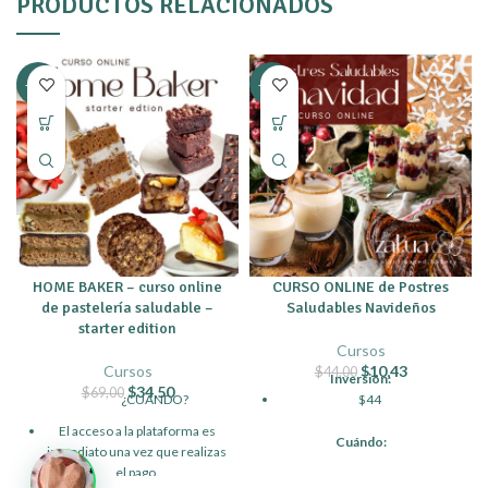
PRODUCTOS RELACIONADOS
-50%
-76%
HOME BAKER – curso online
CURSO ONLINE de Postres
de pastelería saludable –
Saludables Navideños
starter edition
Cursos
Cursos
$
10,43
$
44,00
Inversión:
$
34,50
$
69,00
¿CUÁNDO?
$44
El acceso a la plataforma es
Cuándo:
inmediato una vez que realizas
Tienes acceso de inmediato
el pago.