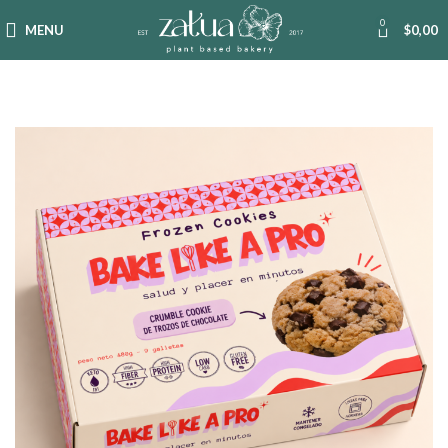
0
MENU
$
0,00